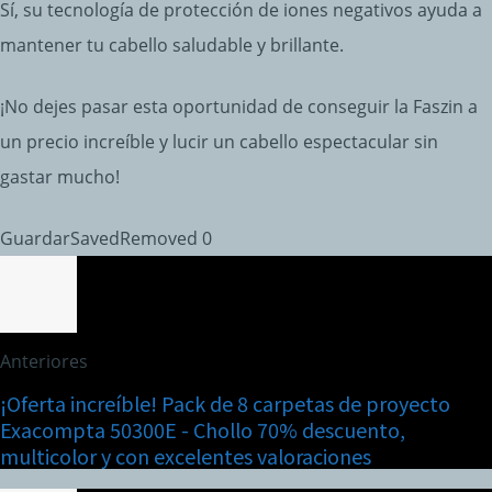
Sí, su tecnología de protección de iones negativos ayuda a
mantener tu cabello saludable y brillante.
¡No dejes pasar esta oportunidad de conseguir la Faszin a
un precio increíble y lucir un cabello espectacular sin
gastar mucho!
Guardar
Saved
Removed
0
Anteriores
¡Oferta increíble! Pack de 8 carpetas de proyecto
Exacompta 50300E - Chollo 70% descuento,
multicolor y con excelentes valoraciones