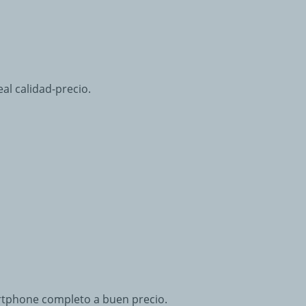
l calidad-precio.
artphone completo a buen precio.